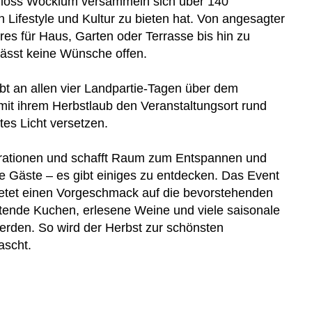
chloss Wocklum versammeln sich über 140
an Lifestyle und Kultur zu bieten hat. Von angesagter
es für Haus, Garten oder Terrasse bis hin zu
 lässt keine Wünsche offen.
t an allen vier Landpartie-Tagen über dem
mit ihrem Herbstlaub den Veranstaltungsort rund
es Licht versetzen.
enerationen und schafft Raum zum Entspannen und
e Gäste – es gibt einiges zu entdecken. Das Event
bietet einen Vorgeschmack auf die bevorstehenden
tende Kuchen, erlesene Weine und viele saisonale
erden. So wird der Herbst zur schönsten
ascht.